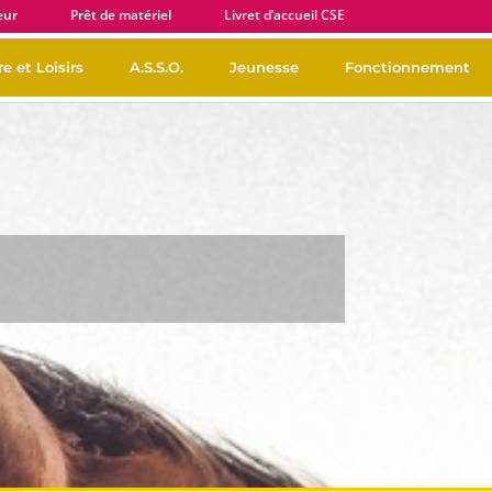
eur
Prêt de matériel
Livret d’accueil CSE
e et Loisirs
A.S.S.O.
Jeunesse
Fonctionnement