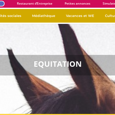
E
Restaurant d’Entreprise
Petites annonces
Simulat
ités sociales
Médiathèque
Vacances et WE
Cultur
EQUITATION