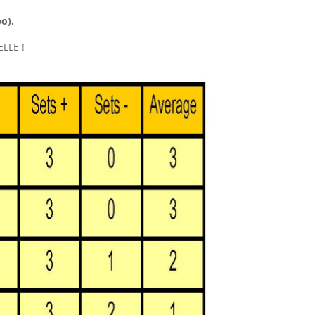
o).
ELLE !