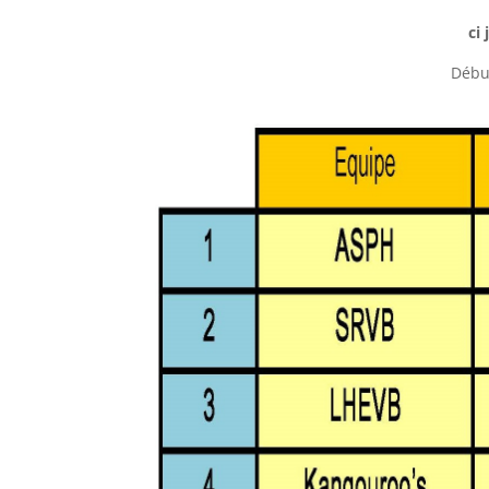
ci
Début