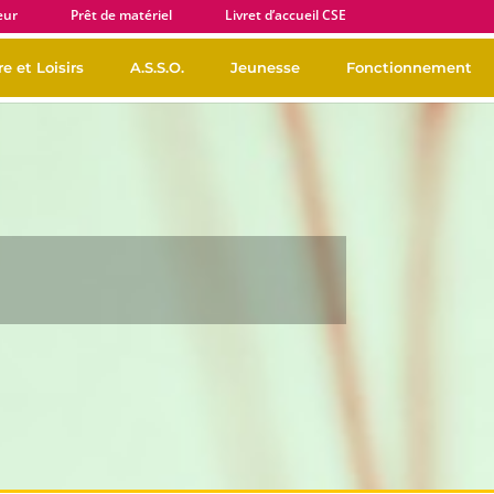
eur
Prêt de matériel
Livret d’accueil CSE
e et Loisirs
A.S.S.O.
Jeunesse
Fonctionnement