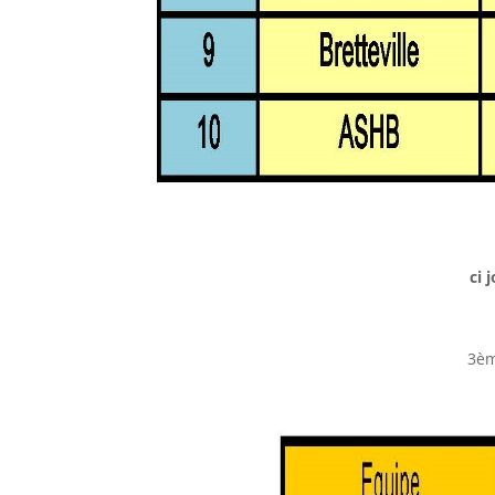
ci 
3èm