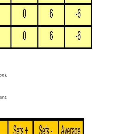
po).
ent.