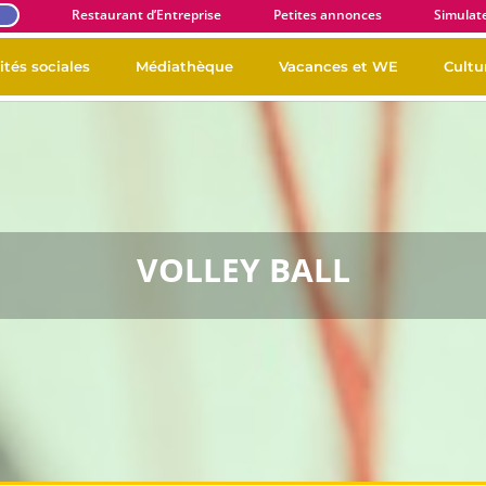
E
Restaurant d’Entreprise
Petites annonces
Simulat
ités sociales
Médiathèque
Vacances et WE
Cultur
VOLLEY BALL