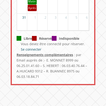
Matin
Après-midi
31
1
2
3
4
5
6
Libre
Réservé
Indisponible
Vous devez être connecté pour réserver.
Se connecter
Renseignements complémentaires
: par
Email auprès de :- E. MONNET 8999 ou
06.25.01.41.60 – S. HEBERT : 06.03.40.76.44 –
A.HUICARD 9312 – R. BUANNEC 8975 ou
06.03.18.84.71