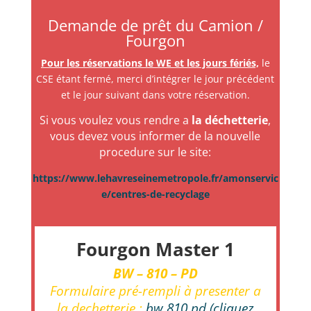
Demande de prêt du Camion /
Fourgon
Pour les réservations le WE et les jours fériés,
le
CSE étant fermé, merci d’intégrer le jour précédent
et le jour suivant dans votre réservation.
Si vous voulez vous rendre a
la déchetterie
,
vous devez vous informer de la nouvelle
procedure sur le site:
https://www.lehavreseinemetropole.fr/amonservic
e/centres-de-recyclage
Fourgon Master 1
BW – 810 – PD
Formulaire pré-rempli à presenter a
la dechetterie :
bw 810 pd
(
cliquez