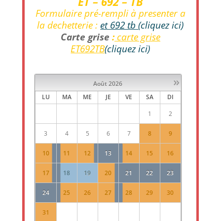
ET – 692 – TB
Formulaire pré-rempli à presenter a
la dechetterie :
et 692 t
b
(cliquez ici)
Carte grise
:
carte grise
ET692TB
(cliquez ici)
»
Août
2026
LU
MA
ME
JE
VE
SA
DI
1
2
3
4
5
6
7
8
9
10
11
12
13
14
15
16
17
18
19
20
21
22
23
24
25
26
27
28
29
30
31