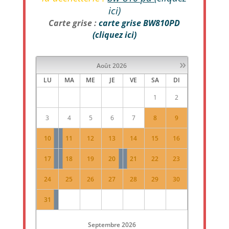
ici)
Carte grise :
carte grise BW810PD
(cliquez ici)
»
Août
2026
LU
MA
ME
JE
VE
SA
DI
1
2
3
4
5
6
7
8
9
10
11
12
13
14
15
16
17
18
19
20
21
22
23
24
25
26
27
28
29
30
31
Septembre
2026