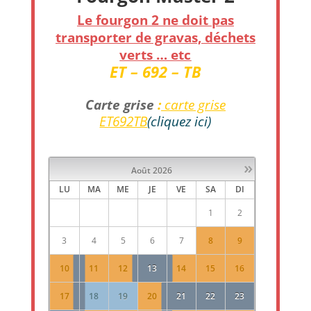
Le fourgon 2 ne doit pas
transporter de gravas, déchets
verts … etc
ET – 692 – TB
Carte grise
:
carte grise
ET692TB
(cliquez ici)
»
Août
2026
LU
MA
ME
JE
VE
SA
DI
1
2
3
4
5
6
7
8
9
10
11
12
13
14
15
16
17
18
19
20
21
22
23