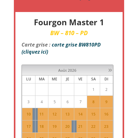
Fourgon Master 1
BW – 810 – PD
Carte grise :
carte grise BW810PD
(cliquez ici)
»
Août
2026
LU
MA
ME
JE
VE
SA
DI
1
2
3
4
5
6
7
8
9
10
11
12
13
14
15
16
17
18
19
20
21
22
23