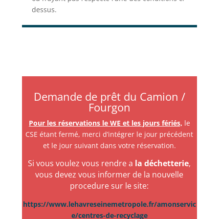
dessus.
Demande de prêt du Camion /
Fourgon
Pour les réservations le WE et les jours fériés,
le
CSE étant fermé, merci d’intégrer le jour précédent
et le jour suivant dans votre réservation.
Si vous voulez vous rendre a
la déchetterie
,
vous devez vous informer de la nouvelle
procedure sur le site:
https://www.lehavreseinemetropole.fr/amonservic
e/centres-de-recyclage