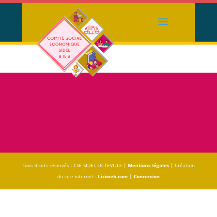
Tous droits réservés : CSE SIDEL OCTEVILLE |
Mentions légales
| Création
du site internet :
Liziweb.com
|
Connexion