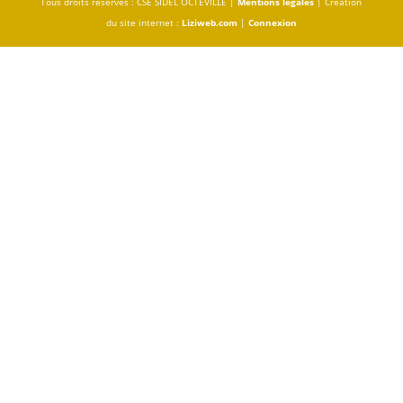
Tous droits réservés : CSE SIDEL OCTEVILLE |
Mentions légales
| Création
du site internet :
Liziweb.com
|
Connexion